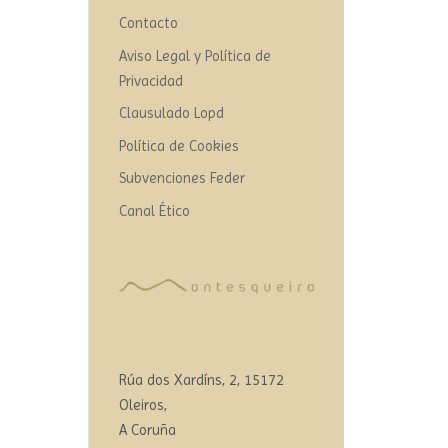
Contacto
Aviso Legal y Política de
Privacidad
Clausulado Lopd
Política de Cookies
Subvenciones Feder
Canal Ético
Rúa dos Xardíns, 2, 15172
Oleiros,
A Coruña