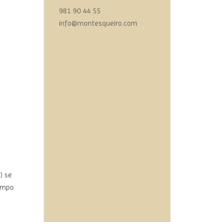
981 90 44 55
info@montesqueiro.com
) se
iempo