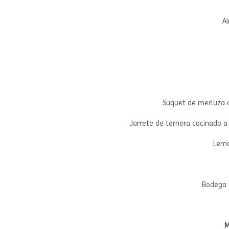
A
Suquet de merluza d
Jarrete de ternera cocinado a
Lemo
Bodega d
M