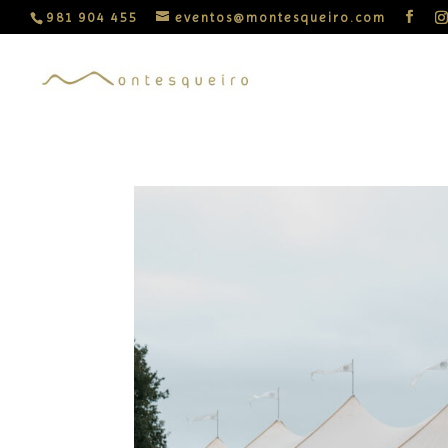
981 904 455
eventos@montesqueiro.com