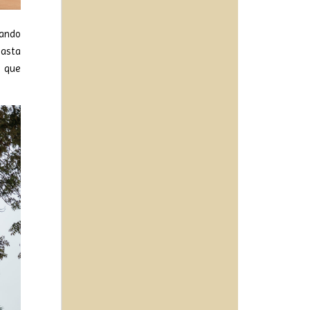
dando
hasta
s que