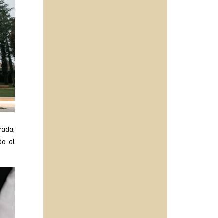
rada,
do al