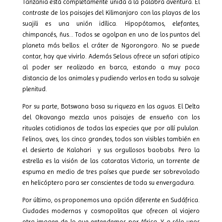
Tanzania está completamente unida a la palabra aventura. El
contraste de los paisajes del Kilimanjaro con las playas de los
suajili es una unión idílica. Hipopótamos, elefantes,
chimpancés, ñus… Todos se agolpan en uno de los puntos del
planeta más bellos: el cráter de Ngorongoro. No se puede
contar, hay que vivirlo. Además Selous ofrece un safari atípico
al poder ser realizado en barca, estando a muy poca
distancia de los animales y pudiendo verlos en toda su salvaje
plenitud.
Por su parte, Botswana basa su riqueza en las aguas. El Delta
del Okavango mezcla unos paisajes de ensueño con los
rituales cotidianos de todas las especies que por allí pululan.
Felinos, aves, los cinco grandes, todos son visibles también en
el desierto de Kalahari
y sus orgullosos baobabs. Pero la
estrella es la visión de las cataratas Victoria, un torrente de
espuma en medio de tres países que puede ser sobrevolado
en helicóptero para ser conscientes de toda su envergadura.
Por último, os proponemos una opción diferente en Sudáfrica.
Ciudades modernas y cosmopolitas que ofrecen al viajero
otra imagen de lo que entendemos por Africa. Y a sólo unos