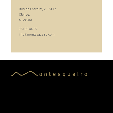
Rúa dos Xardíns, 2, 15172
Oleiros,
A Coruña
981 90 44 55
info@montesqueiro.com