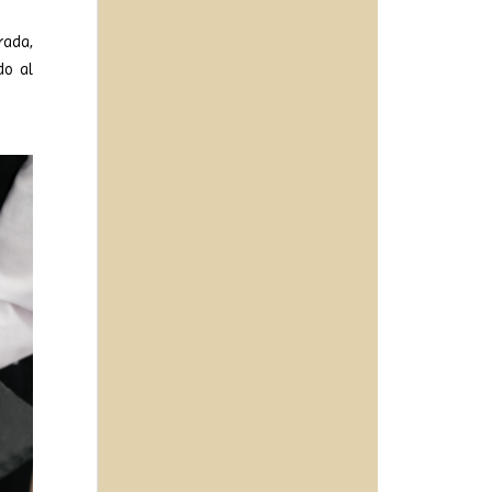
rada,
do al