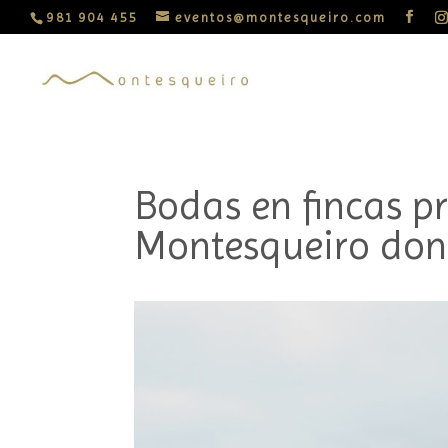
981 904 455
eventos@montesqueiro.com
Bodas en fincas p
Montesqueiro don