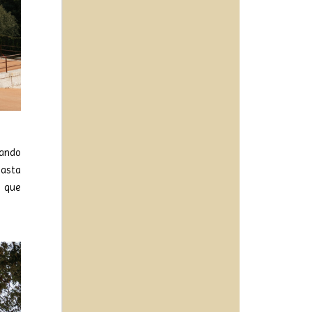
dando
hasta
s que