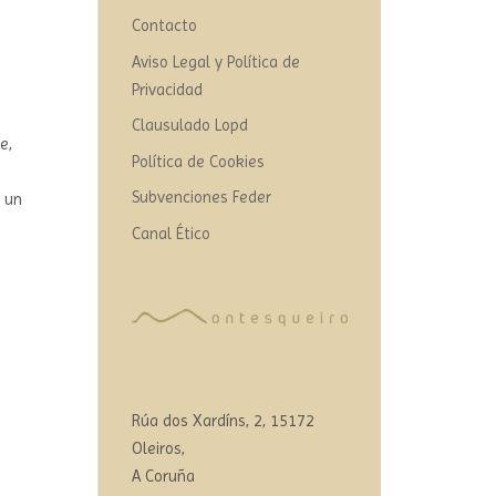
Contacto
Aviso Legal y Política de
Privacidad
Clausulado Lopd
e,
Política de Cookies
Subvenciones Feder
r un
Canal Ético
m
Rúa dos Xardíns, 2, 15172
Oleiros,
A Coruña