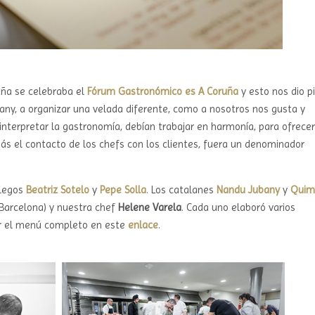
ruña se celebraba el
Fórum Gastronómico es A Coruña
y esto nos dio pi
any, a organizar una velada diferente, como a nosotros nos gusta y
interpretar la gastronomía, debían trabajar en harmonía, para ofrece
más el contacto de los chefs con los clientes, fuera un denominador
llegos
Beatriz Sotelo
y
Pepe Solla
. Los catalanes
Nandu Jubany
y
Qui
Barcelona) y nuestra chef
Helene Varela
. Cada uno elaboró varios
tar el menú completo en este
enlace
.