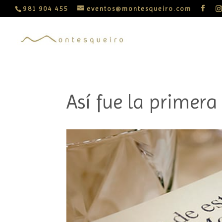
981 904 455
eventos@montesqueiro.com
Así fue la primera