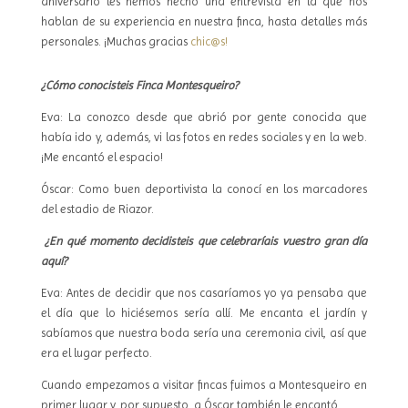
aniversario les hemos hecho una entrevista en la que nos
hablan de su experiencia en nuestra finca, hasta detalles más
personales. ¡Muchas gracias
chic@s!
¿Cómo conocisteis Finca Montesqueiro?
Eva: La conozco desde que abrió por gente conocida que
había ido y, además, vi las fotos en redes sociales y en la web.
¡Me encantó el espacio!
Óscar: Como buen deportivista la conocí en los marcadores
del estadio de Riazor.
¿En qué momento decidisteis que celebraríais vuestro gran día
aquí?
Eva: Antes de decidir que nos casaríamos yo ya pensaba que
el día que lo hiciésemos sería allí. Me encanta el jardín y
sabíamos que nuestra boda sería una ceremonia civil, así que
era el lugar perfecto.
Cuando empezamos a visitar fincas fuimos a Montesqueiro en
primer lugar y, por supuesto, a Óscar también le encantó.