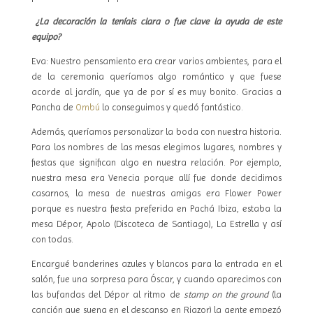
¿La decoración la teníais clara o fue clave la ayuda de este
equipo?
Eva: Nuestro pensamiento era crear varios ambientes, para el
de la ceremonia queríamos algo romántico y que fuese
acorde al jardín, que ya de por sí es muy bonito. Gracias a
Pancha de
Ombú
lo conseguimos y quedó fantástico.
Además, queríamos personalizar la boda con nuestra historia.
Para los nombres de las mesas elegimos lugares, nombres y
fiestas que significan algo en nuestra relación. Por ejemplo,
nuestra mesa era Venecia porque allí fue donde decidimos
casarnos, la mesa de nuestras amigas era Flower Power
porque es nuestra fiesta preferida en Pachá Ibiza, estaba la
mesa Dépor, Apolo (Discoteca de Santiago), La Estrella y así
con todas.
Encargué banderines azules y blancos para la entrada en el
salón, fue una sorpresa para Óscar, y cuando aparecimos con
las bufandas del Dépor al ritmo de
stamp on the ground
(la
canción que suena en el descanso en Riazor) la gente empezó