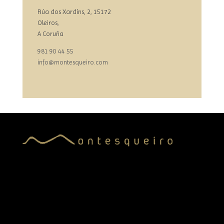
Rúa dos Xardíns, 2, 15172
Oleiros,
A Coruña
981 90 44 55
info@montesqueiro.com