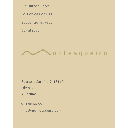
Clausulado Lopd
Política de Cookies
Subvenciones Feder
Canal Ético
Rúa dos Xardíns, 2, 15172
Oleiros,
A Coruña
981 90 44 55
info@montesqueiro.com