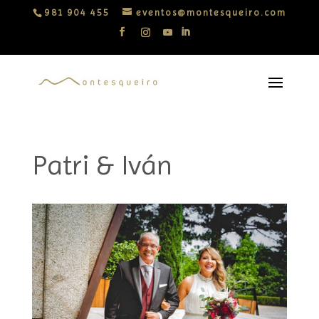
981 904 455
eventos@montesqueiro.com
Patri & Iván