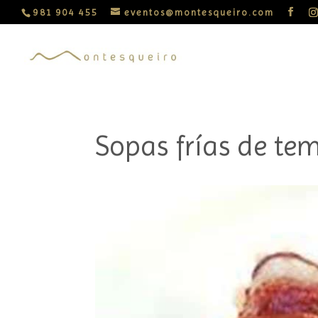
981 904 455
eventos@montesqueiro.com
Sopas frías de t