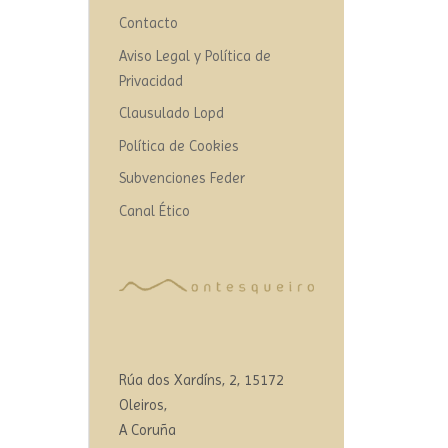
Contacto
Aviso Legal y Política de
Privacidad
Clausulado Lopd
Política de Cookies
Subvenciones Feder
Canal Ético
Rúa dos Xardíns, 2, 15172
Oleiros,
A Coruña