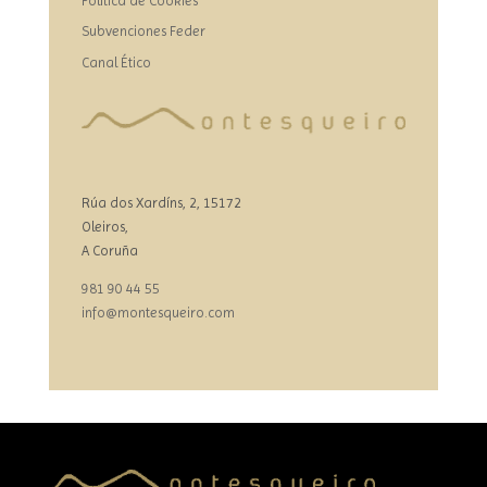
Política de Cookies
Subvenciones Feder
Canal Ético
Rúa dos Xardíns, 2, 15172
Oleiros,
A Coruña
981 90 44 55
info@montesqueiro.com