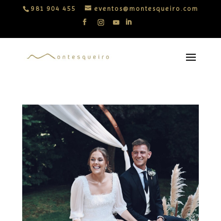
981 904 455
eventos@montesqueiro.com