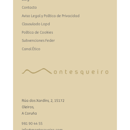
Contacto
Aviso Legal y Política de Privacidad
Clausulado Lopd
Política de Cookies
Subvenciones Feder
Canal Ético
Rúa dos Xardíns, 2, 15172
Oleiros,
A Coruña
981 90 44 55
info@montesqueiro.com