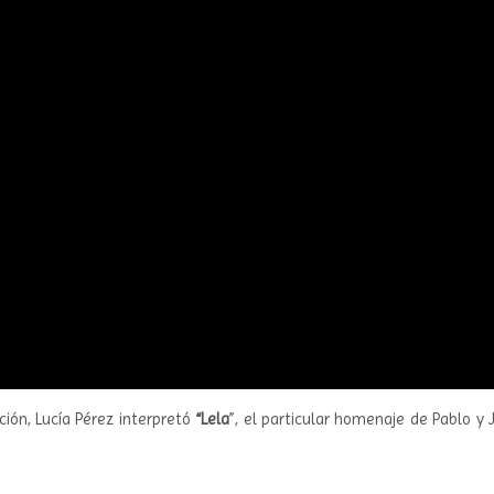
ción, Lucía Pérez interpretó
“Lela
”, el particular homenaje de Pablo y 