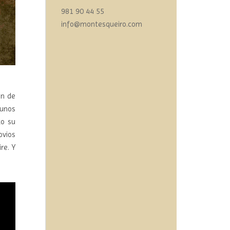
981 90 44 55
info@montesqueiro.com
ón de
 unos
zo su
ovios
re. Y