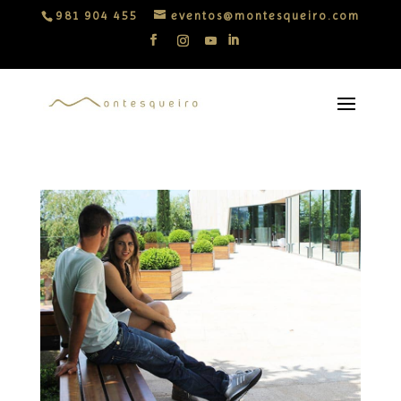
981 904 455
eventos@montesqueiro.com