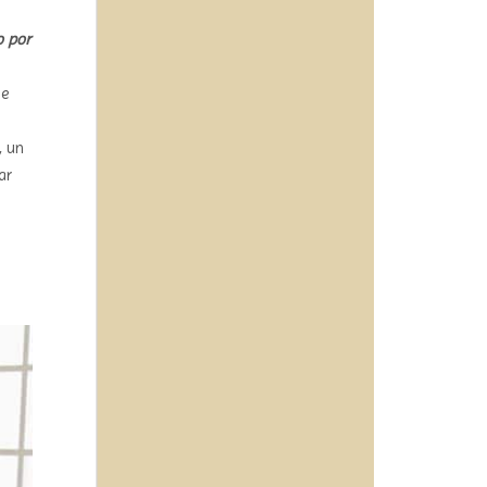
o por
se
, un
ar