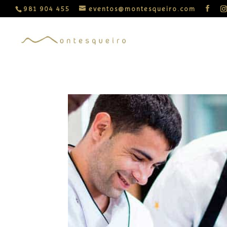
981 904 455
eventos@montesqueiro.com