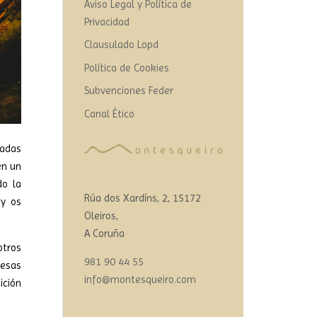
Aviso Legal y Política de
Privacidad
Clausulado Lopd
Política de Cookies
Subvenciones Feder
Canal Ético
nadas
en un
do la
Rúa dos Xardíns, 2, 15172
 y os
Oleiros,
A Coruña
otros
981 90 44 55
mesas
info@montesqueiro.com
ición