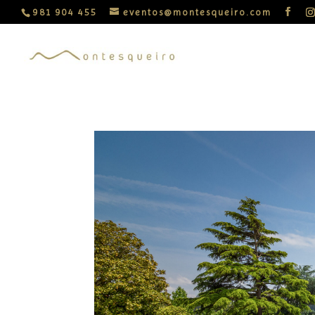
981 904 455
eventos@montesqueiro.com