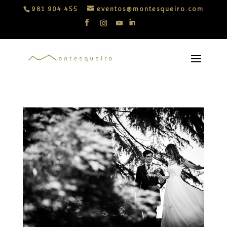
981 904 455
eventos@montesqueiro.com