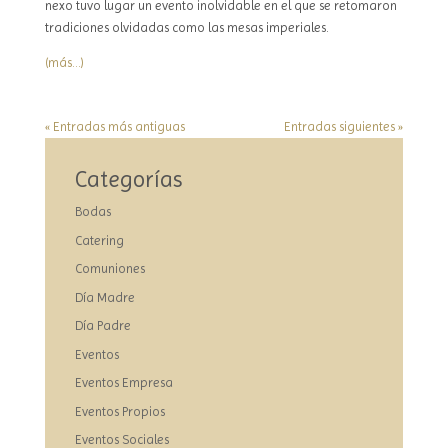
nexo tuvo lugar un evento inolvidable en el que se retomaron
tradiciones olvidadas como las mesas imperiales.
(más…)
« Entradas más antiguas
Entradas siguientes »
Categorías
Bodas
Catering
Comuniones
Día Madre
Día Padre
Eventos
Eventos Empresa
Eventos Propios
Eventos Sociales