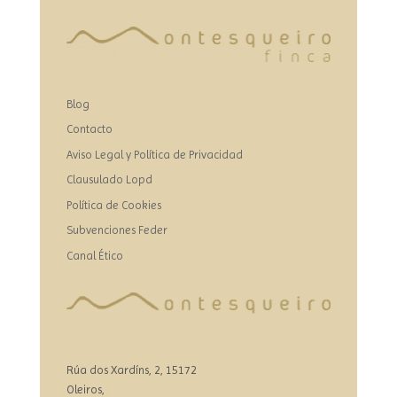
Blog
Contacto
Aviso Legal y Política de Privacidad
Clausulado Lopd
Política de Cookies
Subvenciones Feder
Canal Ético
Rúa dos Xardíns, 2, 15172
Oleiros,